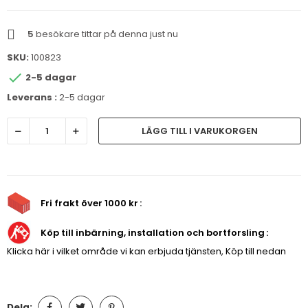
5
besökare tittar på denna just nu
SKU:
100823

2-5 dagar
Leverans :
2-5 dagar
LÄGG TILL I VARUKORGEN
Fri frakt över 1000 kr
Köp till inbärning, installation och bortforsling
Klicka här i vilket område vi kan erbjuda tjänsten, Köp till nedan
Dela: