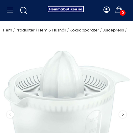
0
Hem
Produkter
Hem & Hushåll
Köksapparater
Juicepress
Philips - Citruspress HR2738 Daily Collection - HR2738/00